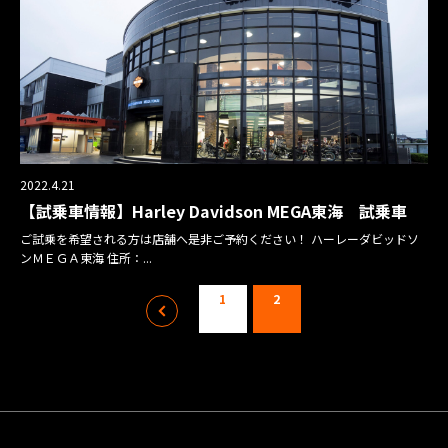
2022.4.21
【試乗車情報】Harley Davidson MEGA東海 試乗車
ご試乗を希望される方は店舗へ是非ご予約ください！ ハーレーダビッドソ
ンＭＥＧＡ東海 住所：...
投
1
2
前
稿
へ
の
ペ
ー
ジ