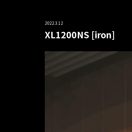
2022.3.12
XL1200NS [iron]